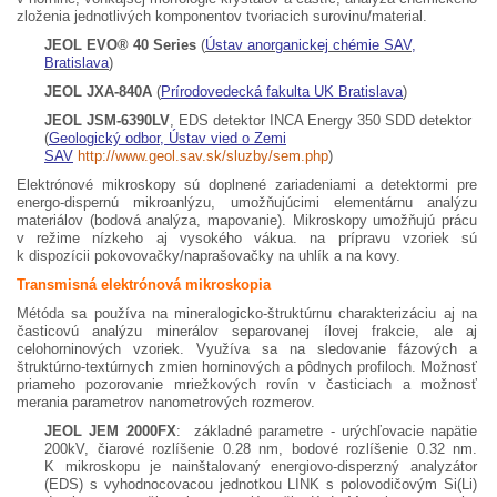
zloženia jednotlivých komponentov tvoriacich surovinu/material.
JEOL EVO® 40 Series
(
Ústav anorganickej chémie SAV,
Bratislava
)
JEOL JXA-840A
(
Prírodovedecká fakulta UK Bratislava
)
JEOL JSM-6390LV
, EDS detektor INCA Energy 350 SDD detektor
(
Geologický odbor, Ústav vied o Zemi
SAV
http://www.geol.sav.sk/sluzby/sem.php
)
Elektrónové mikroskopy sú doplnené zariadeniami a detektormi pre
energo-dispernú mikroanlýzu, umožňujúcimi elementárnu analýzu
materiálov (bodová analýza, mapovanie). Mikroskopy umožňujú prácu
v režime nízkeho aj vysokého vákua. na prípravu vzoriek sú
k dispozícii pokovovačky/naprašovačky na uhlík a na kovy.
Transmisná elektrónová mikroskopia
Métóda sa používa na mineralogicko-štruktúrnu charakterizáciu aj na
časticovú analýzu minerálov separovanej ílovej frakcie, ale aj
celohorninových vzoriek. Využíva sa na sledovanie fázových a
štruktúrno-textúrnych zmien horninových a pôdnych profiloch. Možnosť
priameho pozorovanie mriežkových rovín v časticiach a možnosť
merania parametrov nanometrových rozmerov.
JEOL JEM 2000FX
: základné parametre - urýchľovacie napätie
200kV, čiarové rozlíšenie 0.28 nm, bodové rozlíšenie 0.32 nm.
K mikroskopu je nainštalovaný energiovo-disperzný analyzátor
(EDS) s vyhodnocovacou jednotkou LINK s polovodičovým Si(Li)