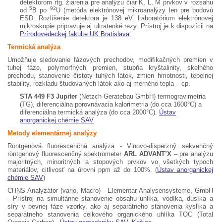
detektorom rtg. žiarenia pre analýzu čiar K, L, M prvkov v rozsahu
5
92
od
B po
U (metóda elektrónovej mikroanalýzy len pre bodovú
ESD. Rozlíšenie detektora je 138 eV. Laboratórium elektrónovej
mikroskopie pripravuje aj ultratenké rezy. Prístroj je k dispozícii na
Prírodovedeckej fakulte UK Bratislava.
Termická analýza
Umožňuje sledovanie fázových prechodov, modifikačných premien v
tuhej fáze, polymorfných premien, stupňa kryštalinity, skelného
prechodu, stanovenie čistoty tuhých látok, zmien hmotnosti, tepelnej
stability, rozkladu študovaných látok ako aj merného tepla – cp.
STA 449 F3 Jupiter
(Netzch Geratebau GmbH) termogravimetria
(TG), diferenciálna porovnávacia kalorimetria (do cca 1600°C) a
diferenciálna termická analýza (do cca 2000°C).
Ústav
anorganickej chémie SAV
Metody elementárnej analýzy
Röntgenová fluorescenčná analýza - Vlnovo-disperzný sekvenčný
röntgenový fluorescenčný spektrometer
ARL ADVANT’X
– pre analýzu
majoritných, minoritných a stopových prvkov vo všetkých typoch
materiálov, citlivosť na úrovni ppm až do 100%. (
Ústav anorganickej
chémie SAV
)
CHNS Analyzátor (vario, Macro) - Elementar Analysensysteme, GmbH
- Prístroj na simultánne stanovenie obsahu uhlíka, vodíka, dusíka a
síry v pevnej fáze vzorky, ako aj separátneho stanovenia kyslíka a
separátneho stanovenia celkového organického uhlíka TOC (Total