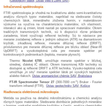
(
Geologický odbor, Ústav vied o Zemi SAV
).
Infračervená spektroskopia
FTIR spektroskopia je vhodná na kvalitatívnu alebo semi-kvantitatívnu
analýzu rôznych typov materiálov, napríklad na sledovanie čistoty
chemických látok, minerálneho zloženia hornín, v materiálovom
výskume sa využíva na charakterizáciu materiálov, ich vlastností,
interakcií ako aj zmien, ktoré nastali po spracovaní materiálov. Okrem
tradičných transmisných techník, sú k dispozícii rôzne prídavné
zariadenia, ktoré využívajú reflexné techniky. Sú to nástavce pre
meranie zoslabenej reflexie s jedným odrazom (ATR) na diamantovom
kryštáli, zrkadlovej reflexie, meranie difúznej reflexie (DRIFT),
príslušenstvo pre meranie difúznej reflexie pre blízku oblasť (Near-IR
UpDRIFT) a vysokoteplotná cela pre meranie spektier pri
kontrolovaných podmienkach (teplota, meranie plynoch).
Thermo
Nicolet 6700
, umožňuje meranie spektier v blízkej,
strednej, ďalekej IČ oblasti. Okrem transmisnej KBr techniky sú
dostupné aj reflexné DRIFT a ATR technika. Vysoko-teplotná cela
umožňuje „in situ“ meranie spektier látok pri vysokých teplotách
a/alebo tlakoch.
Ústav anorganickej chémie SAV, Bratislava
-1
FT-IR Spectrometer Tensor 27
(300-7000 cm
) Bruker - Fourier
transform infrared (FTIR),
Ústav geotechniky SAV, Košice
Riadkovacia elektrónová mikroskopia
Metóda sa používa na detailnú mikroštruktúrnu a chemickú analýzu
rôznych typov materiálov. Sledovanie distribúcie jednotlivých minerálov
v hornine, vonkajšej morfológie kryštálov a častíc, analýza chemického