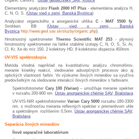
Organic Carbon) .
Ústav geotechniky SAV, Košice
Elementárny analyzátor
Flash 2000 HT Plus
- elementárna analýza H,
C, N, O, S.
(
Ústav vied o zemi, Banská Bystrica
)
Analyzátor organického a anorganické uhlíka
C - MAT 5500 fy
.
Ströhlein BB
(
Ústav vied o zemi, Banská
Bystrica
http://www.geol.sav.sk/sluzby/organic.php
).
Hmotnostný spektrometer
Thermo Scientific MAT 253
- plynový
hmotnostný spektrometer na ľahké stabilné izotopy C, N, O, S, Si, Ar,
Cl, Kr, Xe do m/z 150, 2 kolektory HD, 8 kolektorov disperzia 450mm.
UV-VIS spektroskopia
Metóda vhodná napríklad na kvantitatívnu analýzu chromofórov,
meranie kinetiky reakcií, sledovanie adsorpčných procesov ako aj
optických vlastností farbív. Vo výskume ílových minerálov sa využíva
predovšetkým na sledovanie interakcií ílových minerálov s farbivami.
Spektrofotometer
Cary 100 (Varian)
– umožňuje meranie spektier
v rozsahu 200-900 nm.
Ústav anorganickej chémie SAV, Bratislava
UV-VIS-NIR spektrofotometer
Varian Cary 5000
rozsahu 180-3300
nm, s možnosťou merania reflexných spektier v premenlivom uhle
a spektrálnym rozlíšením 0,5nm.
Ústav anorganickej chémie SAV,
Bratislava
Separácia ílových minerálov
Ílové separačné laboratórium