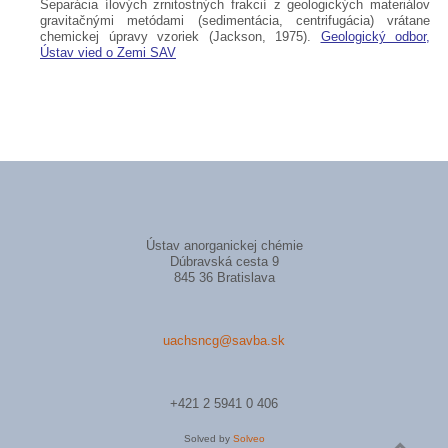
Separácia ílových zrnitostných frakcií z geologických materiálov
gravitačnými metódami (sedimentácia, centrifugácia) vrátane
chemickej úpravy vzoriek (Jackson, 1975).
Geologický odbor,
Ústav vied o Zemi SAV
Ústav anorganickej chémie
Dúbravská cesta 9
845 36 Bratislava
uachsncg@savba.sk
+421 2 5941 0 406
Solved by
Solveo