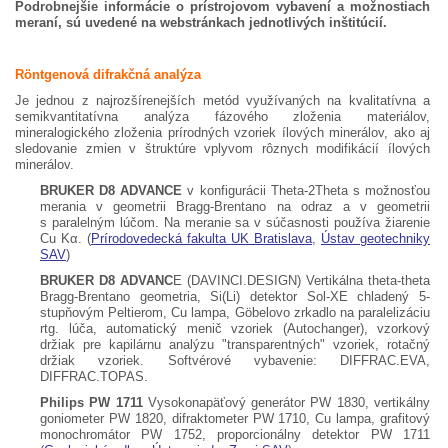
Podrobnejšie informácie o prístrojovom vybavení a možnostiach
meraní, sú uvedené na webstránkach jednotlivých inštitúcií.
Röntgenová difrakčná analýza
Je jednou z najrozšírenejších metód využívaných na kvalitatívna a
semikvantitatívna analýza fázového zloženia materiálov,
mineralogického zloženia prírodných vzoriek ílových minerálov, ako aj
sledovanie zmien v štruktúre vplyvom rôznych modifikácií ílových
minerálov.
BRUKER D8 ADVANCE
v konfigurácii Theta-2Theta s možnosťou
merania v geometrii Bragg-Brentano na odraz a v geometrii
s paralelným lúčom. Na meranie sa v súčasnosti používa žiarenie
Cu Kα. (
Prírodovedecká fakulta UK Bratislava
,
Ústav geotechniky
SAV
)
BRUKER D8 ADVANC
E (DAVINCI.DESIGN) Vertikálna theta-theta
Bragg-Brentano geometria, Si(Li) detektor Sol-XE chladený 5-
stupňovým Peltierom, Cu lampa, Göbelovo zrkadlo na paralelizáciu
rtg. lúča, automatický menič vzoriek (Autochanger), vzorkový
držiak pre kapilárnu analýzu "transparentných" vzoriek, rotačný
držiak vzoriek. Softvérové vybavenie: DIFFRAC.EVA,
DIFFRAC.TOPAS.
Philips PW 1711
Vysokonapäťový generátor PW 1830, vertikálny
goniometer PW 1820, difraktometer PW 1710, Cu lampa, grafitový
monochromátor PW 1752, proporcionálny detektor PW 1711